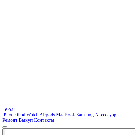
Telo24
iPhone
iPad
Watch
Airpods
MacBook
Samsung
Аксессуары
Ремонт
Выкуп
Контакты