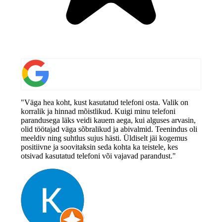
"Väga hea koht, kust kasutatud telefoni osta. Valik on
korralik ja hinnad mõistlikud. Kuigi minu telefoni
parandusega läks veidi kauem aega, kui alguses arvasin,
olid töötajad väga sõbralikud ja abivalmid. Teenindus oli
meeldiv ning suhtlus sujus hästi. Üldiselt jäi kogemus
positiivne ja soovitaksin seda kohta ka teistele, kes
otsivad kasutatud telefoni või vajavad parandust."