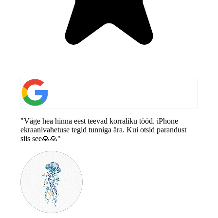
"Väge hea hinna eest teevad korraliku tööd. iPhone
ekraanivahetuse tegid tunniga ära. Kui otsid parandust
siis see🙏🙏"