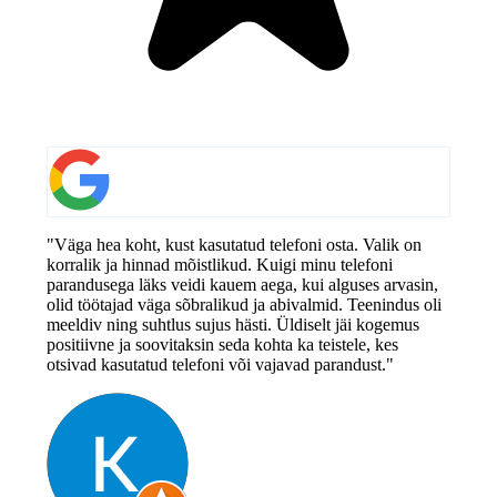
"Väga hea koht, kust kasutatud telefoni osta. Valik on
korralik ja hinnad mõistlikud. Kuigi minu telefoni
parandusega läks veidi kauem aega, kui alguses arvasin,
olid töötajad väga sõbralikud ja abivalmid. Teenindus oli
meeldiv ning suhtlus sujus hästi. Üldiselt jäi kogemus
positiivne ja soovitaksin seda kohta ka teistele, kes
otsivad kasutatud telefoni või vajavad parandust."