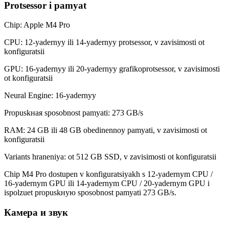
Protsessor i pamyat
Chip: Apple M4 Pro
CPU: 12-yadernyy ili 14-yadernyy protsessor, v zavisimosti ot
konfiguratsii
GPU: 16-yadernyy ili 20-yadernyy grafikoprotsessor, v zavisimosti
ot konfiguratsii
Neural Engine: 16-yadernyy
Propuskная sposobnost pamyati: 273 GB/s
RAM: 24 GB ili 48 GB obedinennoy pamyati, v zavisimosti ot
konfiguratsii
Variants hraneniya: ot 512 GB SSD, v zavisimosti ot konfiguratsii
Chip M4 Pro dostupen v konfiguratsiyakh s 12-yadernym CPU /
16-yadernym GPU ili 14-yadernym CPU / 20-yadernym GPU i
ispolzuet propuskную sposobnost pamyati 273 GB/s.
Камера и звук