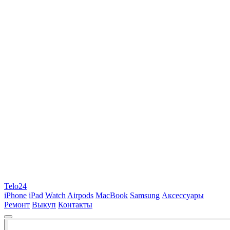
Telo24
iPhone
iPad
Watch
Airpods
MacBook
Samsung
Аксессуары
Ремонт
Выкуп
Контакты