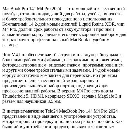
MacBook Pro 14" M4 Pro 2024
— это мощный и качественный
ноутбук, отлично подходящий для работы, учебы, творчества
и более требовательного повседневного использования.
Компактный 14,2-дюймовый дисплей Liquid Retina XDR, чип
M4 Pro, долгий срок работы от аккумулятора и прочный
алюминиевый корпус делают его очень хорошим выбором для
тех, кто хочет профессиональный MacBook в удобном
размере.
Чип M4 Pro обеспечивает быструю и плавную работу даже с
большими рабочими файлами, несколькими приложениями,
фоторедактированием, видеомонтажом, программированием
и другими более требовательными задачами. 14-дюймовый
корпус достаточно компактен для переноски, но при этом
предлагает очень качественный экран, хорошую
производительность и набор портов, подходящих для
профессиональной работы. В версии M4 Pro есть порты
Thunderbolt 5, HDMI, кардридер SDXC, зарядка MagSafe 3 и
разъем для наушников 3,5 мм.
В интернет-магазине Telo24
MacBook Pro 14" M4 Pro 2024
представлен в виде бывшего в употреблении устройства,
которое прошло проверку и полностью работоспособно. Как
бывший в употреблении продукт, он является отличным