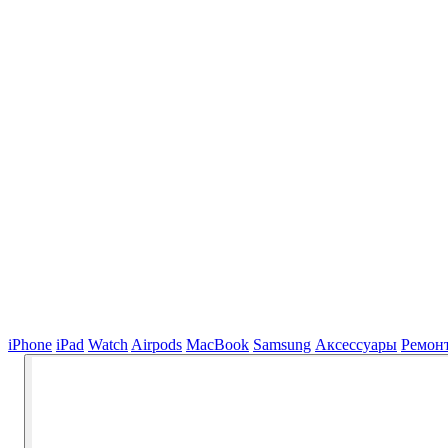
iPhone
iPad
Watch
Airpods
MacBook
Samsung
Аксессуары
Ремон