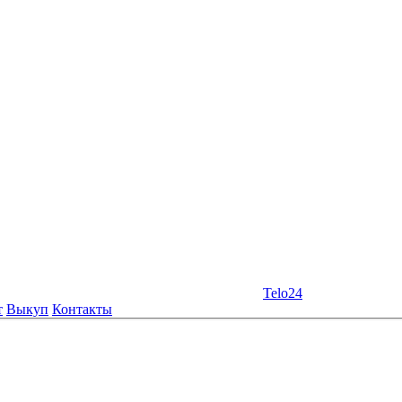
Telo24
т
Выкуп
Контакты