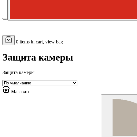
0
items in cart, view bag
Защита камеры
Защита камеры
Магазин