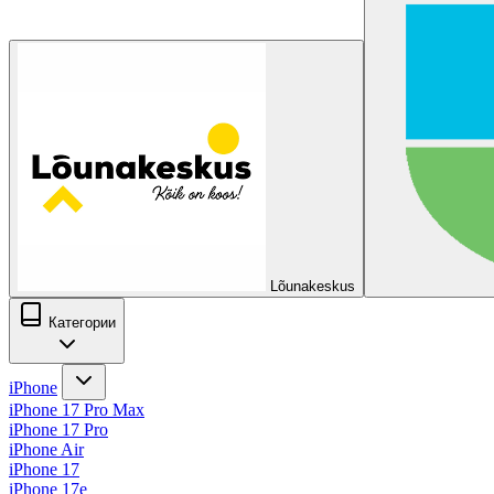
Lõunakeskus
Категории
iPhone
iPhone 17 Pro Max
iPhone 17 Pro
iPhone Air
iPhone 17
iPhone 17e