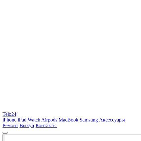
Telo24
iPhone
iPad
Watch
Airpods
MacBook
Samsung
Аксессуары
Ремонт
Выкуп
Контакты