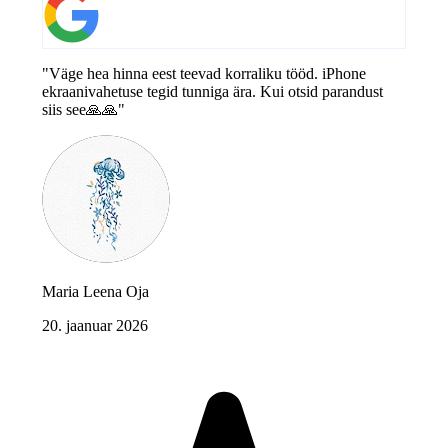
"Väge hea hinna eest teevad korraliku tööd. iPhone
ekraanivahetuse tegid tunniga ära. Kui otsid parandust
siis see🙏🙏"
Maria Leena Oja
20. jaanuar 2026