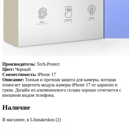
Производитель:
Tech-Protect
Цвет:
Черный
Совместимость:
iPhone 17
Описание:
Тонкая и прочная защита для камеры, которая
помогает защитить модуль камеры iPhone 17 от царапин и
грязи. Дизайн из алюминиевого сплава хорошо сочетается с
внешним видом телефона.
Наличие
В магазине, в Lõunakeskus (2)