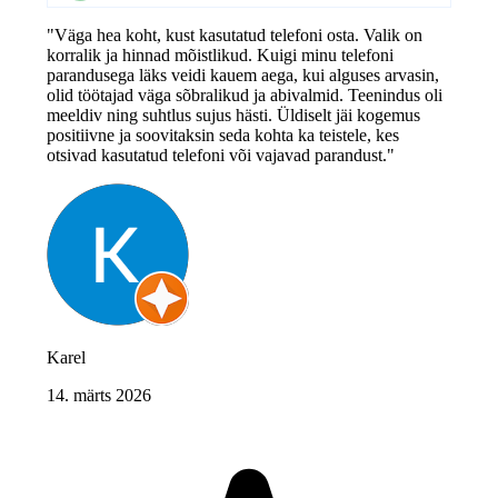
"Väga hea koht, kust kasutatud telefoni osta. Valik on
korralik ja hinnad mõistlikud. Kuigi minu telefoni
parandusega läks veidi kauem aega, kui alguses arvasin,
olid töötajad väga sõbralikud ja abivalmid. Teenindus oli
meeldiv ning suhtlus sujus hästi. Üldiselt jäi kogemus
positiivne ja soovitaksin seda kohta ka teistele, kes
otsivad kasutatud telefoni või vajavad parandust."
Karel
14. märts 2026