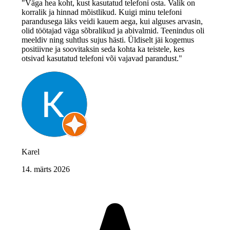
"Väga hea koht, kust kasutatud telefoni osta. Valik on
korralik ja hinnad mõistlikud. Kuigi minu telefoni
parandusega läks veidi kauem aega, kui alguses arvasin,
olid töötajad väga sõbralikud ja abivalmid. Teenindus oli
meeldiv ning suhtlus sujus hästi. Üldiselt jäi kogemus
positiivne ja soovitaksin seda kohta ka teistele, kes
otsivad kasutatud telefoni või vajavad parandust."
Karel
14. märts 2026