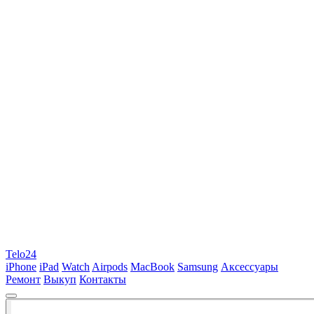
Telo24
iPhone
iPad
Watch
Airpods
MacBook
Samsung
Аксессуары
Ремонт
Выкуп
Контакты