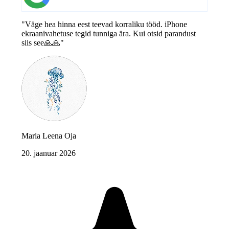
"Väge hea hinna eest teevad korraliku tööd. iPhone
ekraanivahetuse tegid tunniga ära. Kui otsid parandust
siis see🙏🙏"
Maria Leena Oja
20. jaanuar 2026