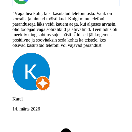
"Väga hea koht, kust kasutatud telefoni osta. Valik on
korralik ja hinnad mõistlikud. Kuigi minu telefoni
parandusega läks veidi kauem aega, kui alguses arvasin,
olid töötajad väga sõbralikud ja abivalmid. Teenindus oli
meeldiv ning suhtlus sujus hästi. Üldiselt jäi kogemus
positiivne ja soovitaksin seda kohta ka teistele, kes
otsivad kasutatud telefoni või vajavad parandust."
Karel
14. märts 2026