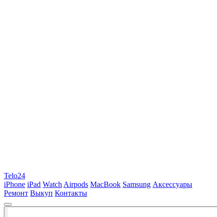
Telo24
iPhone
iPad
Watch
Airpods
MacBook
Samsung
Аксессуары
Ремонт
Выкуп
Контакты