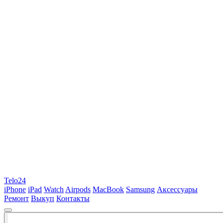
Telo24
iPhone
iPad
Watch
Airpods
MacBook
Samsung
Аксессуары
Ремонт
Выкуп
Контакты