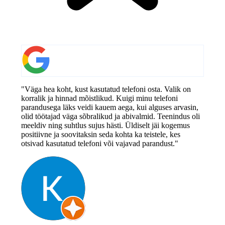
"Väga hea koht, kust kasutatud telefoni osta. Valik on
korralik ja hinnad mõistlikud. Kuigi minu telefoni
parandusega läks veidi kauem aega, kui alguses arvasin,
olid töötajad väga sõbralikud ja abivalmid. Teenindus oli
meeldiv ning suhtlus sujus hästi. Üldiselt jäi kogemus
positiivne ja soovitaksin seda kohta ka teistele, kes
otsivad kasutatud telefoni või vajavad parandust."