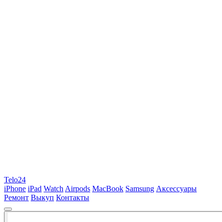
Telo24
iPhone
iPad
Watch
Airpods
MacBook
Samsung
Аксессуары
Ремонт
Выкуп
Контакты