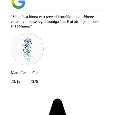
"Väge hea hinna eest teevad korraliku tööd. iPhone
ekraanivahetuse tegid tunniga ära. Kui otsid parandust
siis see🙏🙏"
Maria Leena Oja
20. jaanuar 2026