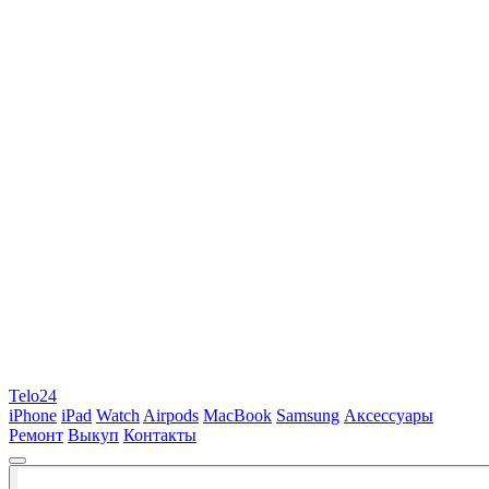
Telo24
iPhone
iPad
Watch
Airpods
MacBook
Samsung
Аксессуары
Ремонт
Выкуп
Контакты