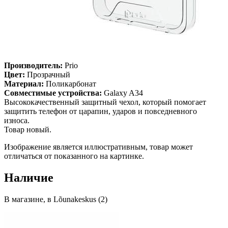
Производитель:
Prio
Цвет:
Прозрачный
Материал:
Поликарбонат
Совместимые устройства:
Galaxy A34
Высококачественный защитный чехол, который помогает
защитить телефон от царапин, ударов и повседневного
износа.
Товар новый.
Изображение является иллюстративным, товар может
отличаться от показанного на картинке.
Наличие
В магазине, в Lõunakeskus (2)