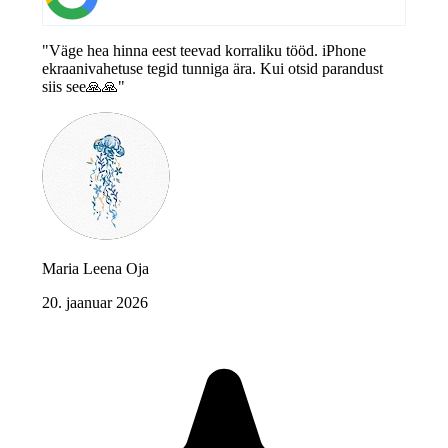
"Väge hea hinna eest teevad korraliku tööd. iPhone
ekraanivahetuse tegid tunniga ära. Kui otsid parandust
siis see🙏🙏"
Maria Leena Oja
20. jaanuar 2026