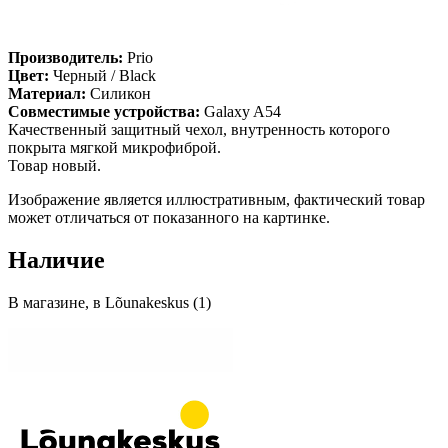
Производитель:
Prio
Цвет:
Черный / Black
Материал:
Силикон
Совместимые устройства:
Galaxy A54
Качественный защитный чехол, внутренность которого
покрыта мягкой микрофиброй.
Товар новый.
Изображение является иллюстративным, фактический товар
может отличаться от показанного на картинке.
Наличие
В магазине, в Lõunakeskus (1)