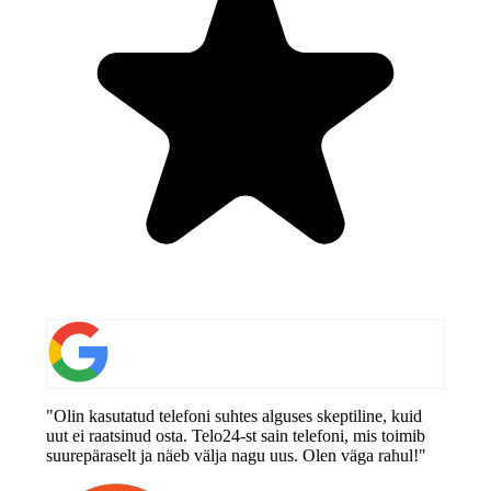
"Olin kasutatud telefoni suhtes alguses skeptiline, kuid
uut ei raatsinud osta. Telo24-st sain telefoni, mis toimib
suurepäraselt ja näeb välja nagu uus. Olen väga rahul!"