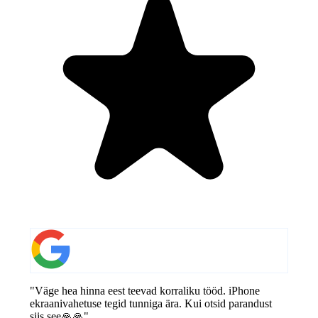
"Väge hea hinna eest teevad korraliku tööd. iPhone
ekraanivahetuse tegid tunniga ära. Kui otsid parandust
siis see🙏🙏"