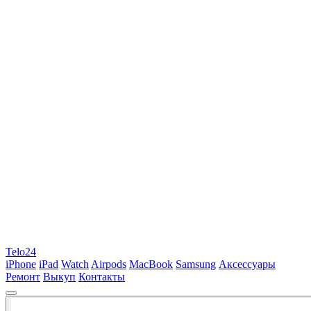
Telo24
iPhone
iPad
Watch
Airpods
MacBook
Samsung
Аксессуары
Ремонт
Выкуп
Контакты