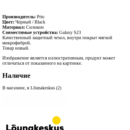
Производитель:
Prio
Цвет:
Черный / Black
Материал:
Силикон
Совместимые устройства:
Galaxy S23
Качественный защитный чехол, внутри покрыт мягкой
микрофиброй.
Товар новый.
Изображение является иллюстративным, продукт может
отличаться от показанного на картинке.
Наличие
В магазине, в Lõunakeskus (2)