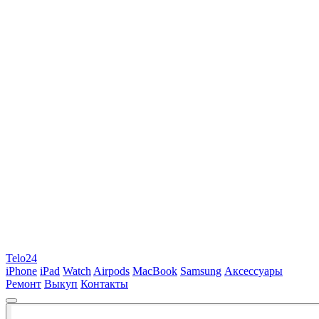
Telo24
iPhone
iPad
Watch
Airpods
MacBook
Samsung
Аксессуары
Ремонт
Выкуп
Контакты