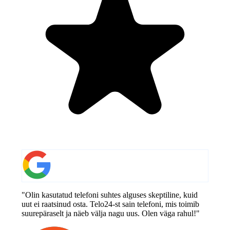
"Olin kasutatud telefoni suhtes alguses skeptiline, kuid
uut ei raatsinud osta. Telo24-st sain telefoni, mis toimib
suurepäraselt ja näeb välja nagu uus. Olen väga rahul!"