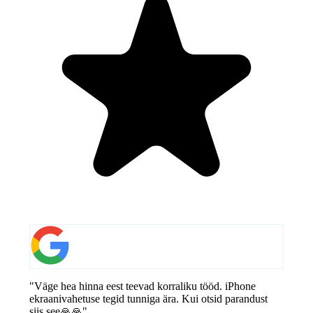
"Väge hea hinna eest teevad korraliku tööd. iPhone
ekraanivahetuse tegid tunniga ära. Kui otsid parandust
siis see🙏🙏"