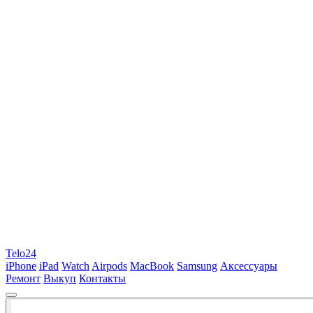
Telo24
iPhone
iPad
Watch
Airpods
MacBook
Samsung
Аксессуары
Ремонт
Выкуп
Контакты