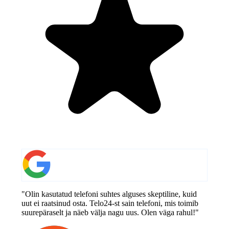
"Olin kasutatud telefoni suhtes alguses skeptiline, kuid
uut ei raatsinud osta. Telo24-st sain telefoni, mis toimib
suurepäraselt ja näeb välja nagu uus. Olen väga rahul!"