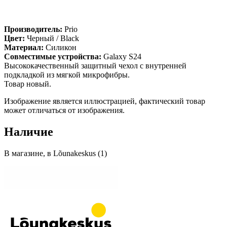
Производитель:
Prio
Цвет:
Черный / Black
Материал:
Силикон
Совместимые устройства:
Galaxy S24
Высококачественный защитный чехол с внутренней
подкладкой из мягкой микрофибры.
Товар новый.
Изображение является иллюстрацией, фактический товар
может отличаться от изображения.
Наличие
В магазине, в Lõunakeskus (1)