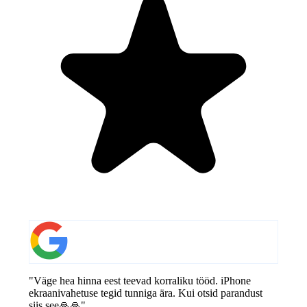
"Väge hea hinna eest teevad korraliku tööd. iPhone
ekraanivahetuse tegid tunniga ära. Kui otsid parandust
siis see🙏🙏"