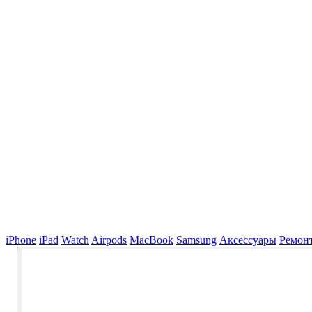
iPhone
iPad
Watch
Airpods
MacBook
Samsung
Аксессуары
Ремон