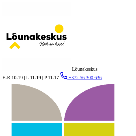
Lõunakeskus
E-R 10-19 | L 11-19 | P 11-17
+372 56 300 636