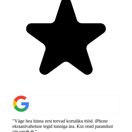
"Väge hea hinna eest teevad korraliku tööd. iPhone
ekraanivahetuse tegid tunniga ära. Kui otsid parandust
siis see🙏🙏"