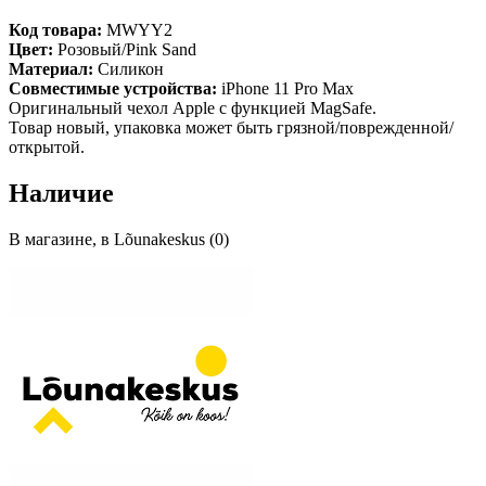
Код товара:
MWYY2
Цвет:
Розовый/Pink Sand
Материал:
Силикон
Совместимые устройства:
iPhone 11 Pro Max
Оригинальный чехол Apple с функцией MagSafe.
Товар новый, упаковка может быть грязной/поврежденной/
открытой.
Наличие
В магазине, в Lõunakeskus (0)