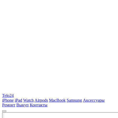
Telo24
iPhone
iPad
Watch
Airpods
MacBook
Samsung
Аксессуары
Ремонт
Выкуп
Контакты