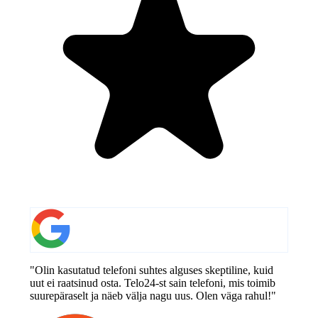
"Olin kasutatud telefoni suhtes alguses skeptiline, kuid
uut ei raatsinud osta. Telo24-st sain telefoni, mis toimib
suurepäraselt ja näeb välja nagu uus. Olen väga rahul!"