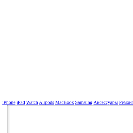
iPhone
iPad
Watch
Airpods
MacBook
Samsung
Аксессуары
Ремон