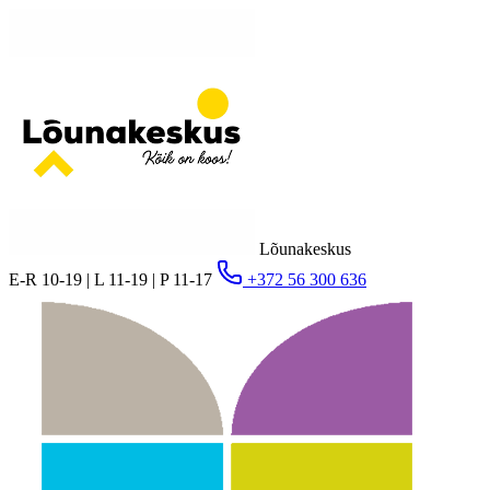
Lõunakeskus
E-R 10-19 | L 11-19 | P 11-17
+372 56 300 636