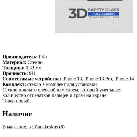
Производитель:
Prio
Материал:
Стекло
Толщина:
0,33 мм
Прочность:
9H
Совместимые устройства:
iPhone 13, iPhone 13 Pro, iPhone 14
Комплект:
стекло + комплект для установки
Стекло покрыто олеофобным слоем, который уменьшает
количество отпечатков пальцев и грязи на экране.
Товар новый.
Наличие
В магазине, в Lõunakeskus (6)