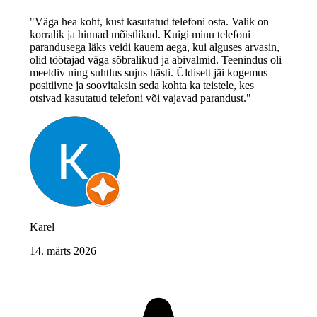
"Väga hea koht, kust kasutatud telefoni osta. Valik on
korralik ja hinnad mõistlikud. Kuigi minu telefoni
parandusega läks veidi kauem aega, kui alguses arvasin,
olid töötajad väga sõbralikud ja abivalmid. Teenindus oli
meeldiv ning suhtlus sujus hästi. Üldiselt jäi kogemus
positiivne ja soovitaksin seda kohta ka teistele, kes
otsivad kasutatud telefoni või vajavad parandust."
Karel
14. märts 2026