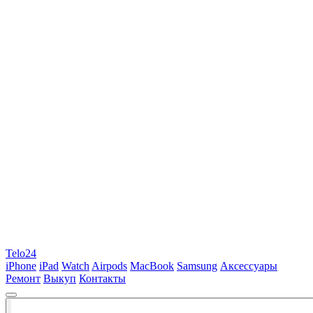
Telo24
iPhone
iPad
Watch
Airpods
MacBook
Samsung
Аксессуары
Ремонт
Выкуп
Контакты