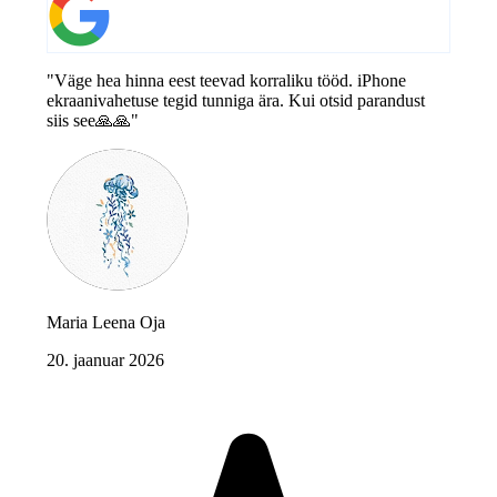
"Väge hea hinna eest teevad korraliku tööd. iPhone
ekraanivahetuse tegid tunniga ära. Kui otsid parandust
siis see🙏🙏"
Maria Leena Oja
20. jaanuar 2026