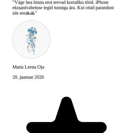
"Väge hea hinna eest teevad korraliku tööd. iPhone
ekraanivahetuse tegid tunniga ära. Kui otsid parandust
siis see🙏🙏"
Maria Leena Oja
20. jaanuar 2026