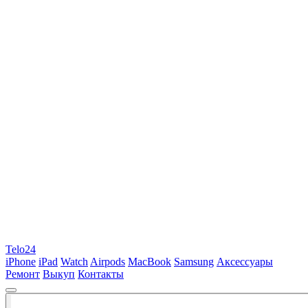
Telo24
iPhone
iPad
Watch
Airpods
MacBook
Samsung
Аксессуары
Ремонт
Выкуп
Контакты