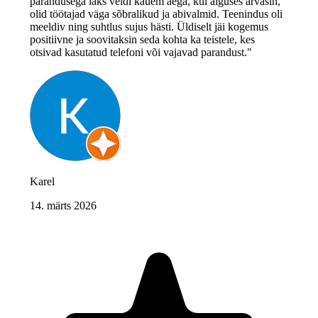
parandusega läks veidi kauem aega, kui alguses arvasin,
olid töötajad väga sõbralikud ja abivalmid. Teenindus oli
meeldiv ning suhtlus sujus hästi. Üldiselt jäi kogemus
positiivne ja soovitaksin seda kohta ka teistele, kes
otsivad kasutatud telefoni või vajavad parandust."
Karel
14. märts 2026