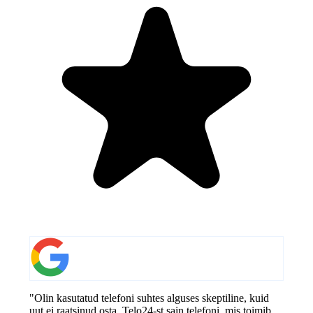
"Olin kasutatud telefoni suhtes alguses skeptiline, kuid
uut ei raatsinud osta. Telo24-st sain telefoni, mis toimib