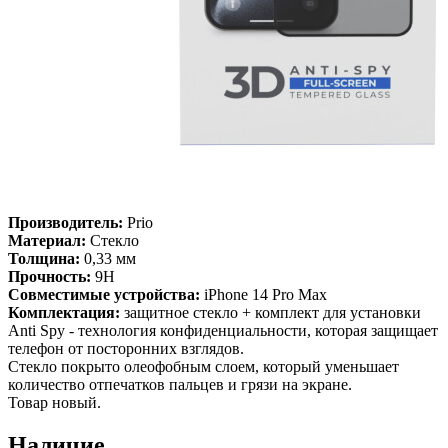
Производитель:
Prio
Материал:
Стекло
Толщина:
0,33 мм
Прочность:
9H
Совместимые устройства:
iPhone 14 Pro Max
Комплектация:
защитное стекло + комплект для установки
Anti Spy - технология конфиденциальности, которая защищает
телефон от посторонних взглядов.
Стекло покрыто олеофобным слоем, который уменьшает
количество отпечатков пальцев и грязи на экране.
Товар новый.
Наличие