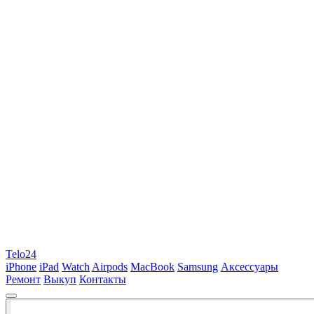
Telo24
iPhone
iPad
Watch
Airpods
MacBook
Samsung
Аксессуары
Ремонт
Выкуп
Контакты