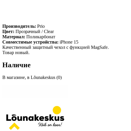
Производитель:
Prio
Цвет:
Прозрачный / Clear
Материал:
Поликарбонат
Совместимые устройства:
iPhone 15
Качественный защитный чехол с функцией MagSafe.
Товар новый.
Наличие
В магазине, в Lõunakeskus (0)