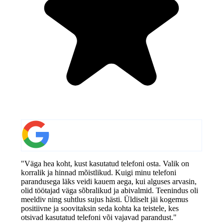
"Väga hea koht, kust kasutatud telefoni osta. Valik on
korralik ja hinnad mõistlikud. Kuigi minu telefoni
parandusega läks veidi kauem aega, kui alguses arvasin,
olid töötajad väga sõbralikud ja abivalmid. Teenindus oli
meeldiv ning suhtlus sujus hästi. Üldiselt jäi kogemus
positiivne ja soovitaksin seda kohta ka teistele, kes
otsivad kasutatud telefoni või vajavad parandust."