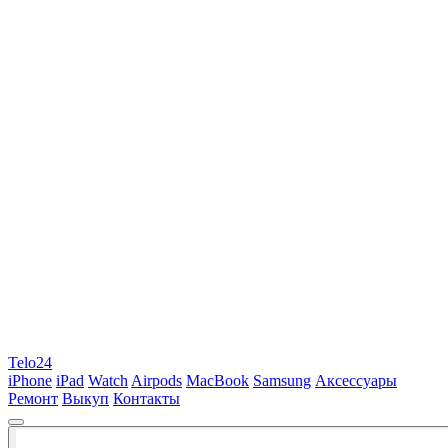
Telo24
iPhone
iPad
Watch
Airpods
MacBook
Samsung
Аксессуары
Ремонт
Выкуп
Контакты