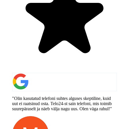
"Olin kasutatud telefoni suhtes alguses skeptiline, kuid
uut ei raatsinud osta. Telo24-st sain telefoni, mis toimib
suurepäraselt ja näeb välja nagu uus. Olen väga rahul!"