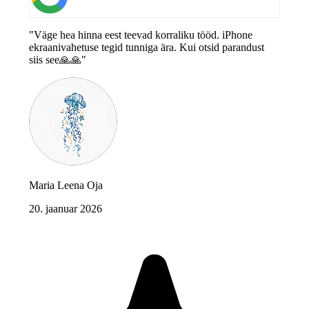
"Väge hea hinna eest teevad korraliku tööd. iPhone
ekraanivahetuse tegid tunniga ära. Kui otsid parandust
siis see🙏🙏"
Maria Leena Oja
20. jaanuar 2026