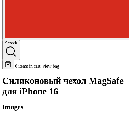
Search
0
items in cart, view bag
Силиконовый чехол MagSafe
для iPhone 16
Images