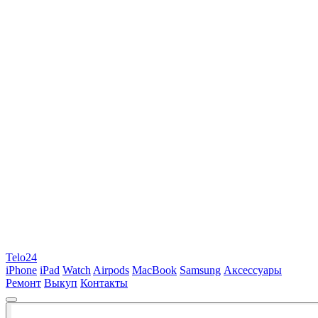
Telo24
iPhone
iPad
Watch
Airpods
MacBook
Samsung
Аксессуары
Ремонт
Выкуп
Контакты