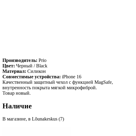
Производитель:
Prio
Цвет:
Черный / Black
Материал:
Силикон
Совместимые устройства:
iPhone 16
Качественный защитный чехол с функцией MagSafe,
внутренность покрыта мягкой микрофиброй.
Товар новый.
Наличие
В магазине, в Lõunakeskus (7)