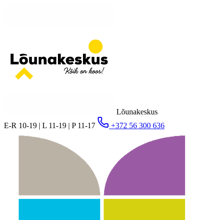
Lõunakeskus
E-R 10-19 | L 11-19 | P 11-17
+372 56 300 636