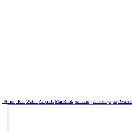
iPhone
iPad
Watch
Airpods
MacBook
Samsung
Аксессуары
Ремон