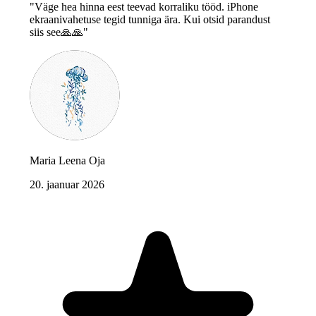
"Väge hea hinna eest teevad korraliku tööd. iPhone
ekraanivahetuse tegid tunniga ära. Kui otsid parandust
siis see🙏🙏"
Maria Leena Oja
20. jaanuar 2026