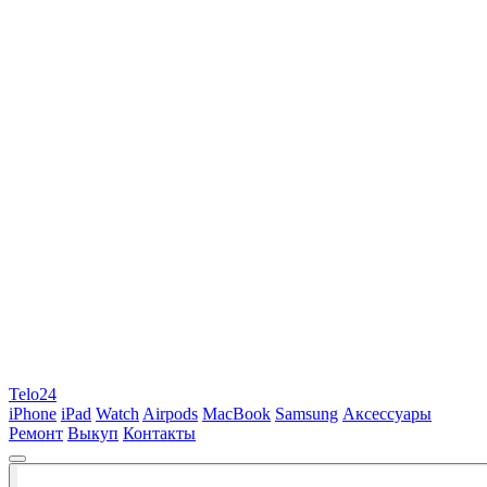
Telo24
iPhone
iPad
Watch
Airpods
MacBook
Samsung
Аксессуары
Ремонт
Выкуп
Контакты