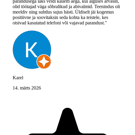
parandusega läks veidi kauem aega, kui alguses arvasin,
olid töötajad väga sõbralikud ja abivalmid. Teenindus oli
meeldiv ning suhtlus sujus hästi. Üldiselt jäi kogemus
positiivne ja soovitaksin seda kohta ka teistele, kes
otsivad kasutatud telefoni või vajavad parandust."
Karel
14. märts 2026