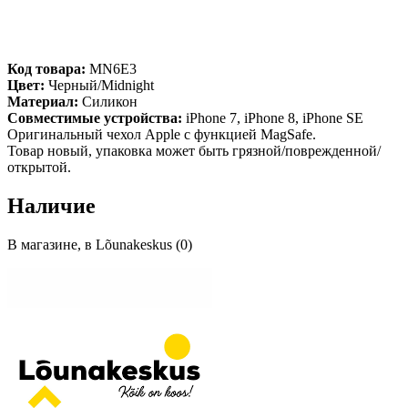
Код товара:
MN6E3
Цвет:
Черный/Midnight
Материал:
Силикон
Совместимые устройства:
iPhone 7, iPhone 8, iPhone SE
Оригинальный чехол Apple с функцией MagSafe.
Товар новый, упаковка может быть грязной/поврежденной/
открытой.
Наличие
В магазине, в Lõunakeskus (0)