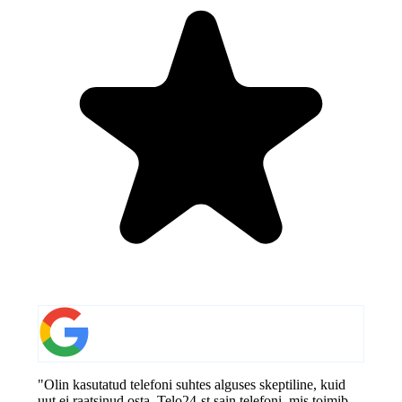
"Olin kasutatud telefoni suhtes alguses skeptiline, kuid
uut ei raatsinud osta. Telo24-st sain telefoni, mis toimib