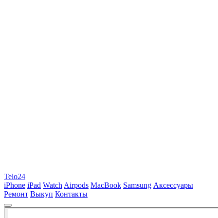
Telo24
iPhone
iPad
Watch
Airpods
MacBook
Samsung
Аксессуары
Ремонт
Выкуп
Контакты