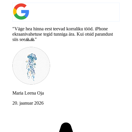
"Väge hea hinna eest teevad korraliku tööd. iPhone
ekraanivahetuse tegid tunniga ära. Kui otsid parandust
siis see🙏🙏"
Maria Leena Oja
20. jaanuar 2026