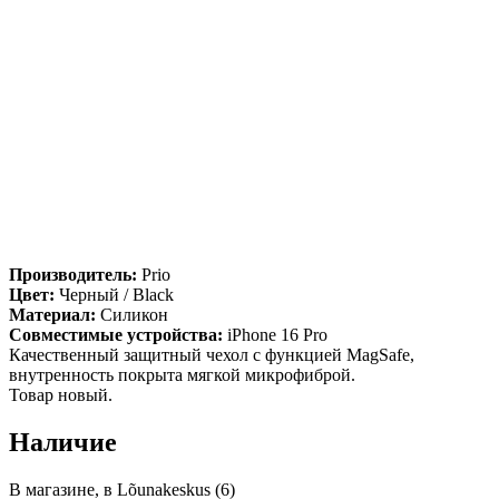
Производитель:
Prio
Цвет:
Черный / Black
Материал:
Силикон
Совместимые устройства:
iPhone 16 Pro
Качественный защитный чехол с функцией MagSafe,
внутренность покрыта мягкой микрофиброй.
Товар новый.
Наличие
В магазине, в Lõunakeskus (6)