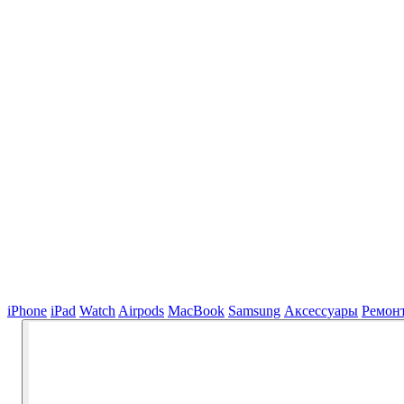
iPhone
iPad
Watch
Airpods
MacBook
Samsung
Аксессуары
Ремон