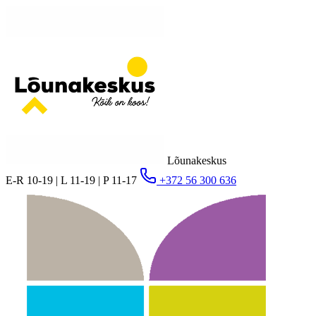
Lõunakeskus
E-R 10-19 | L 11-19 | P 11-17
+372 56 300 636