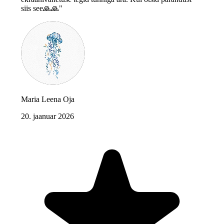
siis see🙏🙏"
Maria Leena Oja
20. jaanuar 2026