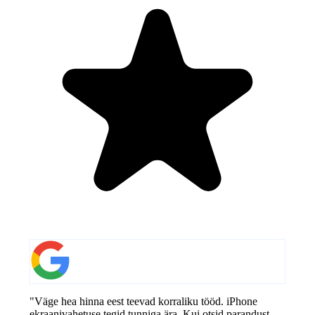
"Väge hea hinna eest teevad korraliku tööd. iPhone
ekraanivahetuse tegid tunniga ära. Kui otsid parandust