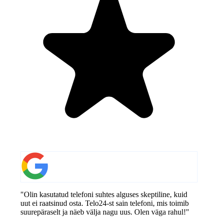
"Olin kasutatud telefoni suhtes alguses skeptiline, kuid
uut ei raatsinud osta. Telo24-st sain telefoni, mis toimib
suurepäraselt ja näeb välja nagu uus. Olen väga rahul!"