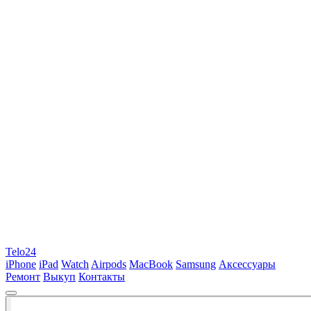
Telo24
iPhone
iPad
Watch
Airpods
MacBook
Samsung
Аксессуары
Ремонт
Выкуп
Контакты