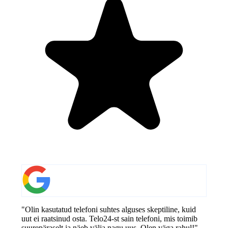
"Olin kasutatud telefoni suhtes alguses skeptiline, kuid
uut ei raatsinud osta. Telo24-st sain telefoni, mis toimib
suurepäraselt ja näeb välja nagu uus. Olen väga rahul!"