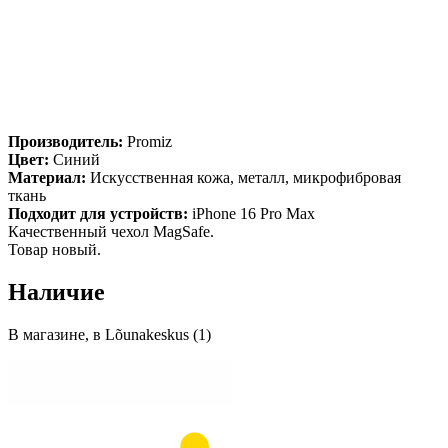
Производитель:
Promiz
Цвет:
Синий
Материал:
Искусственная кожа, металл, микрофибровая
ткань
Подходит для устройств:
iPhone 16 Pro Max
Качественный чехол MagSafe.
Товар новый.
Наличие
В магазине, в Lõunakeskus (1)