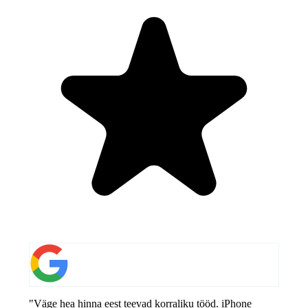
"Väge hea hinna eest teevad korraliku tööd. iPhone