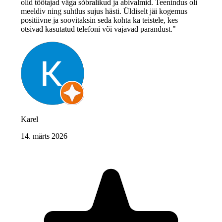
olid töötajad väga sõbralikud ja abivalmid. Teenindus oli
meeldiv ning suhtlus sujus hästi. Üldiselt jäi kogemus
positiivne ja soovitaksin seda kohta ka teistele, kes
otsivad kasutatud telefoni või vajavad parandust."
Karel
14. märts 2026