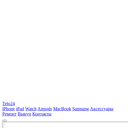
Telo24
iPhone
iPad
Watch
Airpods
MacBook
Samsung
Аксессуары
Ремонт
Выкуп
Контакты