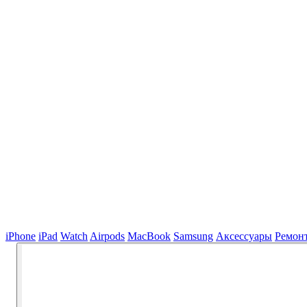
iPhone
iPad
Watch
Airpods
MacBook
Samsung
Аксессуары
Ремон