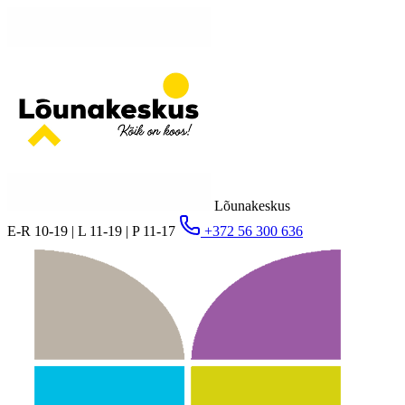
Lõunakeskus
E-R 10-19 | L 11-19 | P 11-17
+372 56 300 636