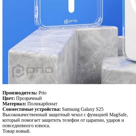
Производитель:
Prio
Цвет:
Прозрачный
Материал:
Поликарбонат
Совместимые устройства:
Samsung Galaxy S25
Высококачественный защитный чехол с функцией MagSafe,
который помогает защитить телефон от царапин, ударов и
повседневного износа.
Товар новый.