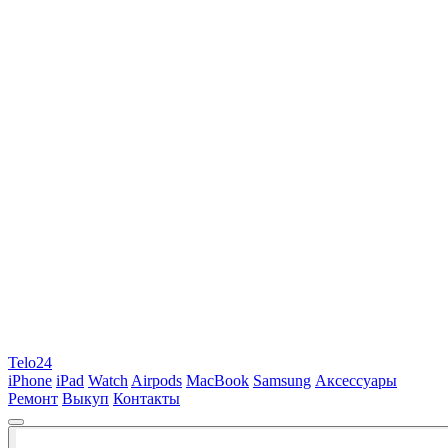
Telo24
iPhone
iPad
Watch
Airpods
MacBook
Samsung
Аксессуары
Ремонт
Выкуп
Контакты