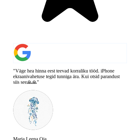
"Väge hea hinna eest teevad korraliku tööd. iPhone
ekraanivahetuse tegid tunniga ära. Kui otsid parandust
siis see🙏🙏"
Maria Leena Oja