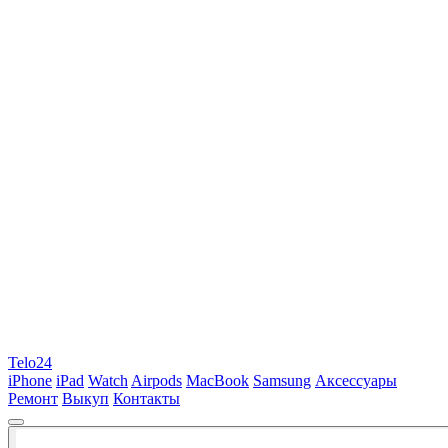
Telo24
iPhone
iPad
Watch
Airpods
MacBook
Samsung
Аксессуары
Ремонт
Выкуп
Контакты