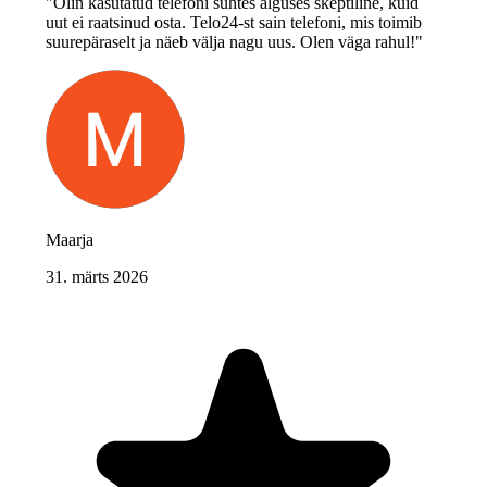
"Olin kasutatud telefoni suhtes alguses skeptiline, kuid
uut ei raatsinud osta. Telo24-st sain telefoni, mis toimib
suurepäraselt ja näeb välja nagu uus. Olen väga rahul!"
Maarja
31. märts 2026