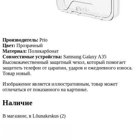
Производитель:
Prio
Цвет:
Прозрачный
Материал:
Поликарбонат
Совместимые устройства:
Samsung Galaxy A35
Высококачественный защитный чехол, который помогает
защитить телефон от царапин, ударов и ежедневного износа.
Товар новый.
Изображение является иллюстративным, товар может
отличаться от показанного на картинке.
Наличие
В магазине, в Lõunakeskus (2)