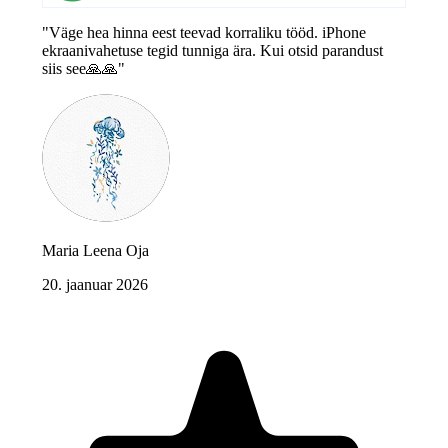
"Väge hea hinna eest teevad korraliku tööd. iPhone
ekraanivahetuse tegid tunniga ära. Kui otsid parandust
siis see🙏🙏"
Maria Leena Oja
20. jaanuar 2026