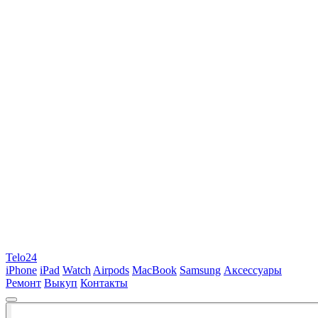
Telo24
iPhone
iPad
Watch
Airpods
MacBook
Samsung
Аксессуары
Ремонт
Выкуп
Контакты