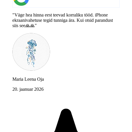
"Väge hea hinna eest teevad korraliku tööd. iPhone
ekraanivahetuse tegid tunniga ära. Kui otsid parandust
siis see🙏🙏"
Maria Leena Oja
20. jaanuar 2026