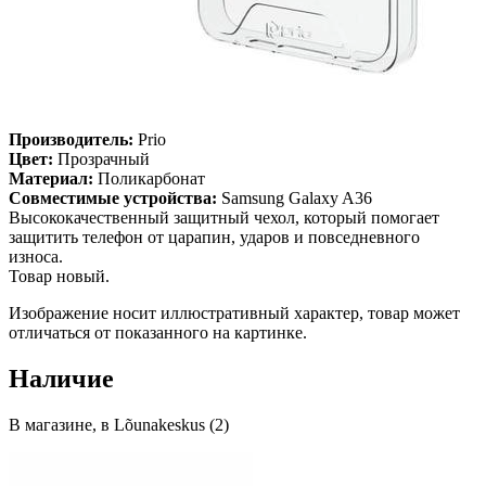
Производитель:
Prio
Цвет:
Прозрачный
Материал:
Поликарбонат
Совместимые устройства:
Samsung Galaxy A36
Высококачественный защитный чехол, который помогает
защитить телефон от царапин, ударов и повседневного
износа.
Товар новый.
Изображение носит иллюстративный характер, товар может
отличаться от показанного на картинке.
Наличие
В магазине, в Lõunakeskus (2)