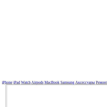
iPhone
iPad
Watch
Airpods
MacBook
Samsung
Аксессуары
Ремон