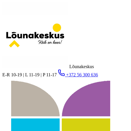
Lõunakeskus
E-R 10-19 | L 11-19 | P 11-17
+372 56 300 636