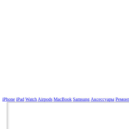
iPhone
iPad
Watch
Airpods
MacBook
Samsung
Аксессуары
Ремон