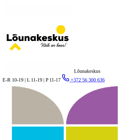
Lõunakeskus
E-R 10-19 | L 11-19 | P 11-17
+372 56 300 636