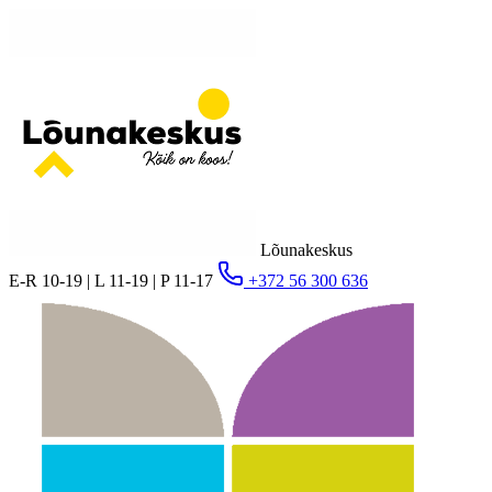
Lõunakeskus
E-R 10-19 | L 11-19 | P 11-17
+372 56 300 636