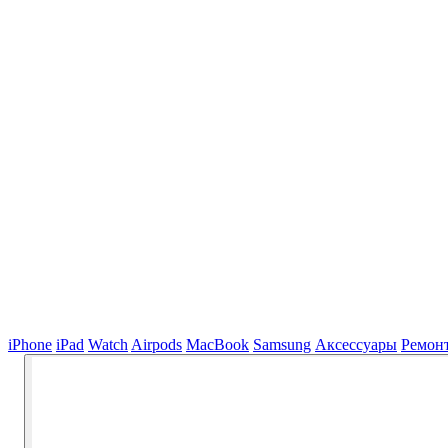
iPhone
iPad
Watch
Airpods
MacBook
Samsung
Аксессуары
Ремон