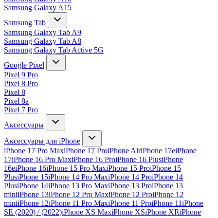
Samsung Galaxy A15
Samsung Tab
Samsung Galaxy Tab A9
Samsung Galaxy Tab A8
Samsung Galaxy Tab Active 5G
Google Pixel
Pixel 9 Pro
Pixel 8 Pro
Pixel 8
Pixel 8a
Pixel 7 Pro
Аксессуары
Аксессуары для iPhone
iPhone 17 Pro Max
iPhone 17 Pro
iPhone Air
iPhone 17e
iPhone
17
iPhone 16 Pro Max
iPhone 16 Pro
iPhone 16 Plus
iPhone
16e
iPhone 16
iPhone 15 Pro Max
iPhone 15 Pro
iPhone 15
Plus
iPhone 15
iPhone 14 Pro Max
iPhone 14 Pro
iPhone 14
Plus
iPhone 14
iPhone 13 Pro Max
iPhone 13 Pro
iPhone 13
mini
iPhone 13
iPhone 12 Pro Max
iPhone 12 Pro
iPhone 12
mini
iPhone 12
iPhone 11 Pro Max
iPhone 11 Pro
iPhone 11
iPhone
SE (2020) / (2022)
iPhone XS Max
iPhone XS
iPhone XR
iPhone