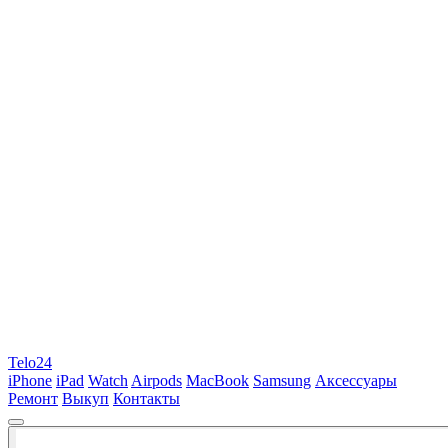
Telo24
iPhone
iPad
Watch
Airpods
MacBook
Samsung
Аксессуары
Ремонт
Выкуп
Контакты