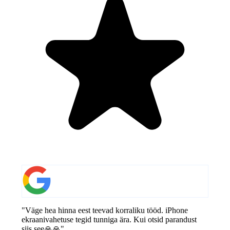
"Väge hea hinna eest teevad korraliku tööd. iPhone
ekraanivahetuse tegid tunniga ära. Kui otsid parandust
siis see🙏🙏"