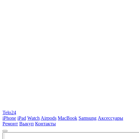
Telo24
iPhone
iPad
Watch
Airpods
MacBook
Samsung
Аксессуары
Ремонт
Выкуп
Контакты