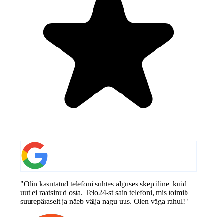
"Olin kasutatud telefoni suhtes alguses skeptiline, kuid
uut ei raatsinud osta. Telo24-st sain telefoni, mis toimib
suurepäraselt ja näeb välja nagu uus. Olen väga rahul!"