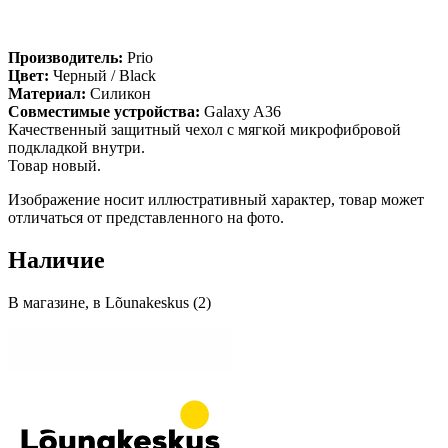
Производитель:
Prio
Цвет:
Черный / Black
Материал:
Силикон
Совместимые устройства:
Galaxy A36
Качественный защитный чехол с мягкой микрофибровой
подкладкой внутри.
Товар новый.
Изображение носит иллюстративный характер, товар может
отличаться от представленного на фото.
Наличие
В магазине, в Lõunakeskus (2)