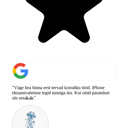
"Väge hea hinna eest teevad korraliku tööd. iPhone
ekraanivahetuse tegid tunniga ära. Kui otsid parandust
siis see🙏🙏"