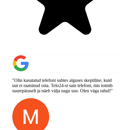
"Olin kasutatud telefoni suhtes alguses skeptiline, kuid
uut ei raatsinud osta. Telo24-st sain telefoni, mis toimib
suurepäraselt ja näeb välja nagu uus. Olen väga rahul!"