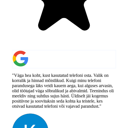
"Väga hea koht, kust kasutatud telefoni osta. Valik on
korralik ja hinnad mõistlikud. Kuigi minu telefoni
parandusega läks veidi kauem aega, kui alguses arvasin,
olid töötajad väga sõbralikud ja abivalmid. Teenindus oli
meeldiv ning suhtlus sujus hästi. Üldiselt jäi kogemus
positiivne ja soovitaksin seda kohta ka teistele, kes
otsivad kasutatud telefoni või vajavad parandust."