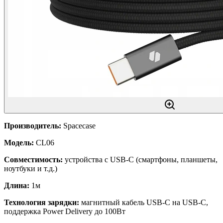
Производитель:
Spacecase
Модель:
CL06
Совместимость:
устройства с USB-C (смартфоны, планшеты,
ноутбуки и т.д.)
Длина:
1м
Технология зарядки:
магнитный кабель USB-C на USB-C,
поддержка Power Delivery до 100Вт