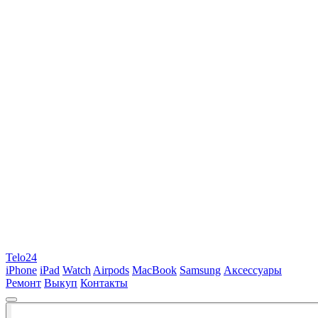
Telo24
iPhone
iPad
Watch
Airpods
MacBook
Samsung
Аксессуары
Ремонт
Выкуп
Контакты