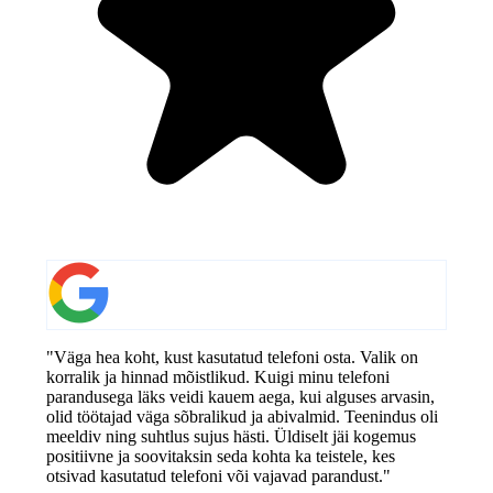
"Väga hea koht, kust kasutatud telefoni osta. Valik on
korralik ja hinnad mõistlikud. Kuigi minu telefoni
parandusega läks veidi kauem aega, kui alguses arvasin,
olid töötajad väga sõbralikud ja abivalmid. Teenindus oli
meeldiv ning suhtlus sujus hästi. Üldiselt jäi kogemus
positiivne ja soovitaksin seda kohta ka teistele, kes
otsivad kasutatud telefoni või vajavad parandust."