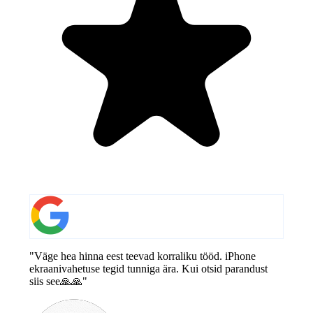
"Väge hea hinna eest teevad korraliku tööd. iPhone
ekraanivahetuse tegid tunniga ära. Kui otsid parandust
siis see🙏🙏"