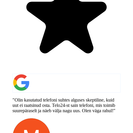
"Olin kasutatud telefoni suhtes alguses skeptiline, kuid
uut ei raatsinud osta. Telo24-st sain telefoni, mis toimib
suurepäraselt ja näeb välja nagu uus. Olen väga rahul!"