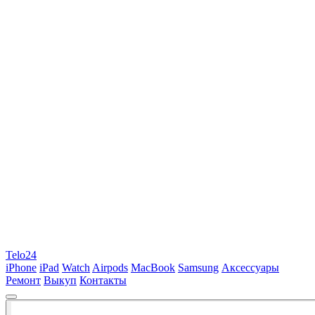
Telo24
iPhone
iPad
Watch
Airpods
MacBook
Samsung
Аксессуары
Ремонт
Выкуп
Контакты