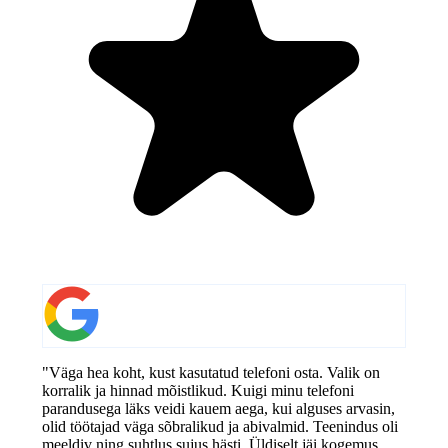
"Väga hea koht, kust kasutatud telefoni osta. Valik on
korralik ja hinnad mõistlikud. Kuigi minu telefoni
parandusega läks veidi kauem aega, kui alguses arvasin,
olid töötajad väga sõbralikud ja abivalmid. Teenindus oli
meeldiv ning suhtlus sujus hästi. Üldiselt jäi kogemus