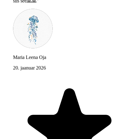
siis see🙏🙏"
Maria Leena Oja
20. jaanuar 2026