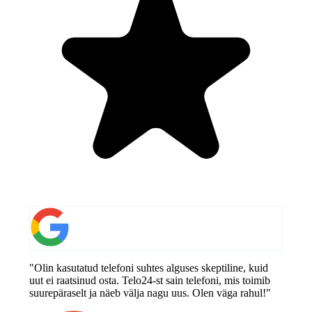
"Olin kasutatud telefoni suhtes alguses skeptiline, kuid
uut ei raatsinud osta. Telo24-st sain telefoni, mis toimib
suurepäraselt ja näeb välja nagu uus. Olen väga rahul!"