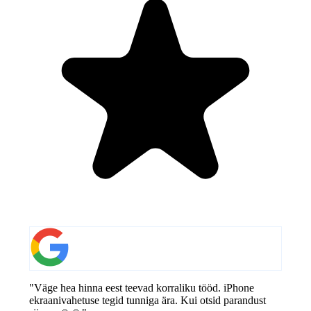
"Väge hea hinna eest teevad korraliku tööd. iPhone
ekraanivahetuse tegid tunniga ära. Kui otsid parandust