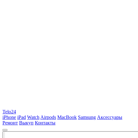
Telo24
iPhone
iPad
Watch
Airpods
MacBook
Samsung
Аксессуары
Ремонт
Выкуп
Контакты