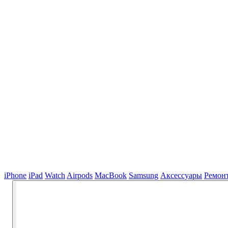
iPhone
iPad
Watch
Airpods
MacBook
Samsung
Аксессуары
Ремон