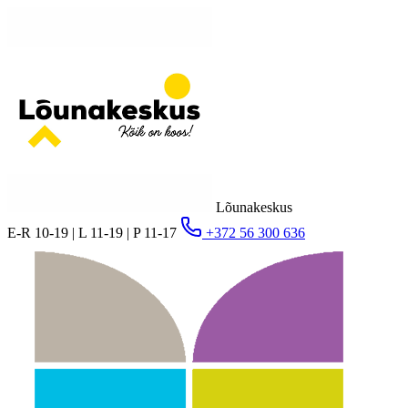
Lõunakeskus
E-R 10-19 | L 11-19 | P 11-17
+372 56 300 636