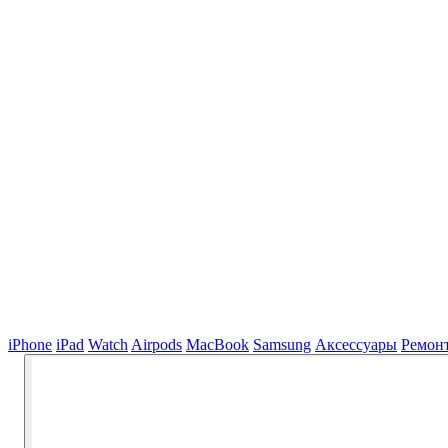
iPhone
iPad
Watch
Airpods
MacBook
Samsung
Аксессуары
Ремон