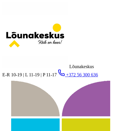
Lõunakeskus
E-R 10-19 | L 11-19 | P 11-17
+372 56 300 636