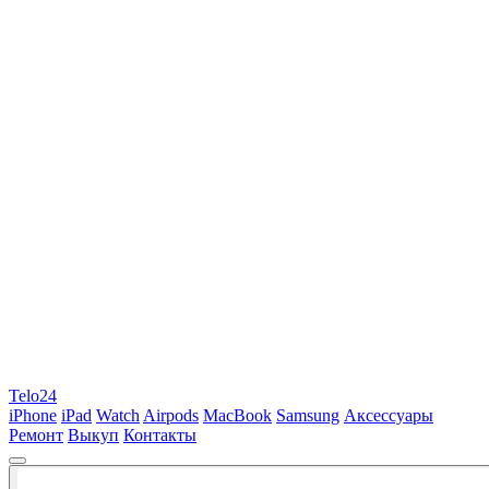
Telo24
iPhone
iPad
Watch
Airpods
MacBook
Samsung
Аксессуары
Ремонт
Выкуп
Контакты