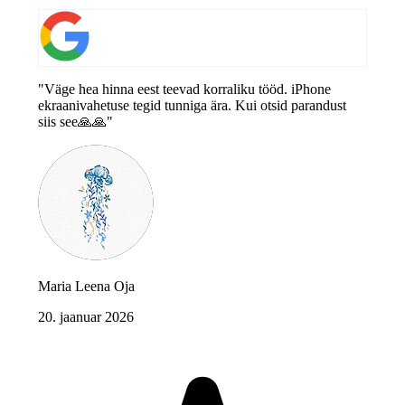
"Väge hea hinna eest teevad korraliku tööd. iPhone
ekraanivahetuse tegid tunniga ära. Kui otsid parandust
siis see🙏🙏"
Maria Leena Oja
20. jaanuar 2026