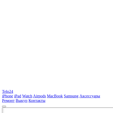
Telo24
iPhone
iPad
Watch
Airpods
MacBook
Samsung
Аксессуары
Ремонт
Выкуп
Контакты