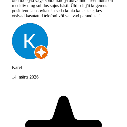
olid töötajad väga sõbralikud ja abivalmid. Teenindus oli
meeldiv ning suhtlus sujus hästi. Üldiselt jäi kogemus
positiivne ja soovitaksin seda kohta ka teistele, kes
otsivad kasutatud telefoni või vajavad parandust."
Karel
14. märts 2026