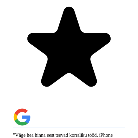
"Väge hea hinna eest teevad korraliku tööd. iPhone