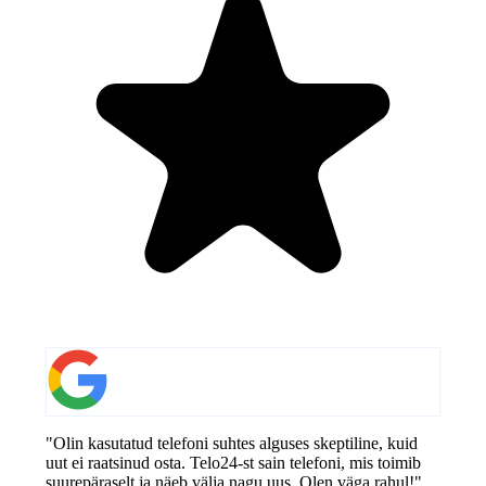
"Olin kasutatud telefoni suhtes alguses skeptiline, kuid
uut ei raatsinud osta. Telo24-st sain telefoni, mis toimib
suurepäraselt ja näeb välja nagu uus. Olen väga rahul!"