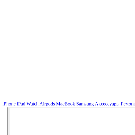
iPhone
iPad
Watch
Airpods
MacBook
Samsung
Аксессуары
Ремон