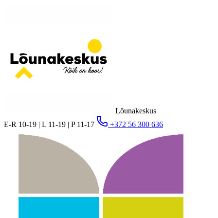
Lõunakeskus
E-R 10-19 | L 11-19 | P 11-17
+372 56 300 636