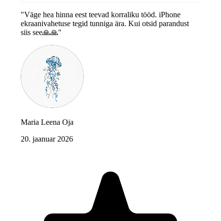
"Väge hea hinna eest teevad korraliku tööd. iPhone
ekraanivahetuse tegid tunniga ära. Kui otsid parandust
siis see🙏🙏"
Maria Leena Oja
20. jaanuar 2026