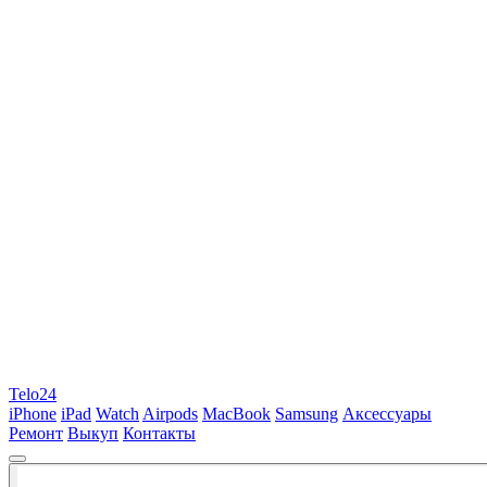
Telo24
iPhone
iPad
Watch
Airpods
MacBook
Samsung
Аксессуары
Ремонт
Выкуп
Контакты