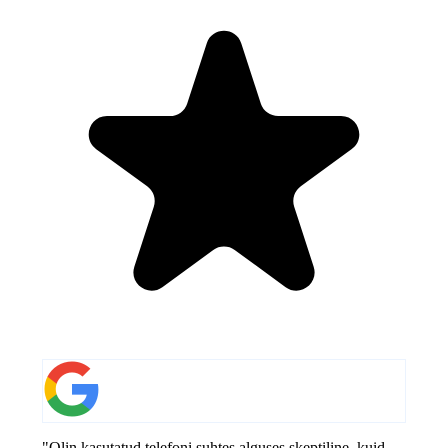
"Olin kasutatud telefoni suhtes alguses skeptiline, kuid