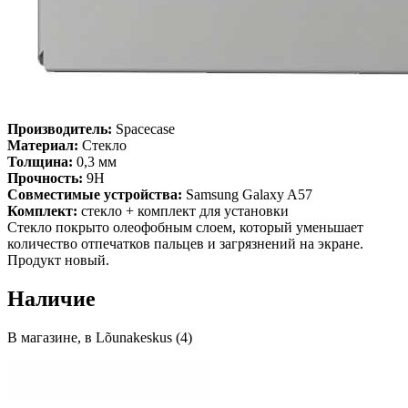
Производитель:
Spacecase
Материал:
Стекло
Толщина:
0,3 мм
Прочность:
9H
Совместимые устройства:
Samsung Galaxy A57
Комплект:
стекло + комплект для установки
Стекло покрыто олеофобным слоем, который уменьшает
количество отпечатков пальцев и загрязнений на экране.
Продукт новый.
Наличие
В магазине, в Lõunakeskus (4)