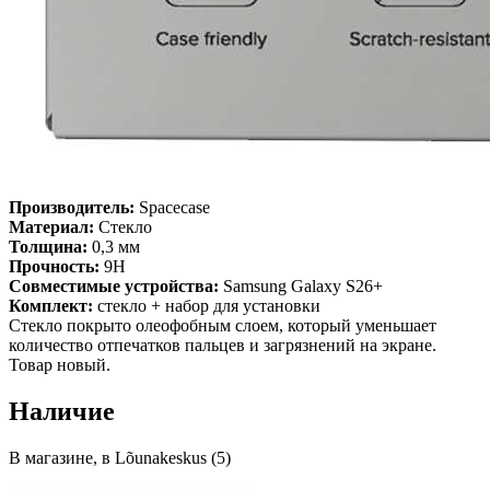
Производитель:
Spacecase
Материал:
Стекло
Толщина:
0,3 мм
Прочность:
9H
Совместимые устройства:
Samsung Galaxy S26+
Комплект:
стекло + набор для установки
Стекло покрыто олеофобным слоем, который уменьшает
количество отпечатков пальцев и загрязнений на экране.
Товар новый.
Наличие
В магазине, в Lõunakeskus (5)