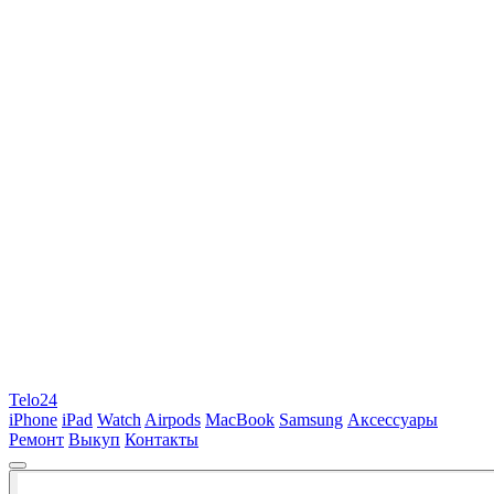
Telo24
iPhone
iPad
Watch
Airpods
MacBook
Samsung
Аксессуары
Ремонт
Выкуп
Контакты