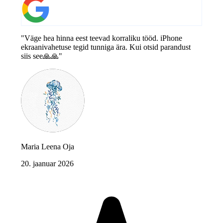
"Väge hea hinna eest teevad korraliku tööd. iPhone
ekraanivahetuse tegid tunniga ära. Kui otsid parandust
siis see🙏🙏"
Maria Leena Oja
20. jaanuar 2026