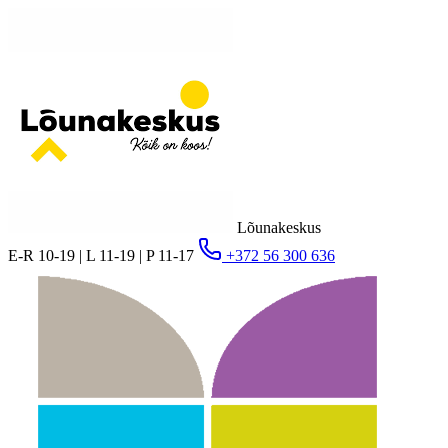
Lõunakeskus
E-R 10-19 | L 11-19 | P 11-17
+372 56 300 636