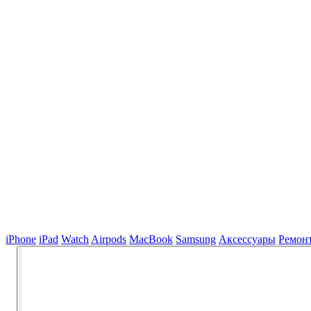
iPhone
iPad
Watch
Airpods
MacBook
Samsung
Аксессуары
Ремон